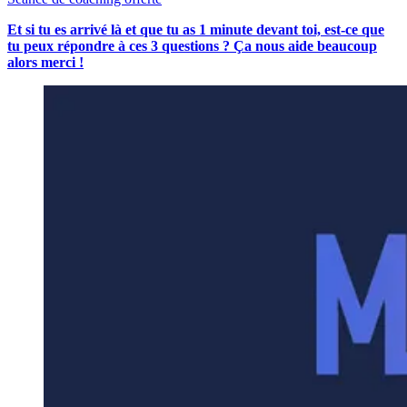
Et si tu es arrivé là et que tu as 1 minute devant toi, est-ce que
tu peux répondre à ces 3 questions ? Ça nous aide beaucoup
alors merci !