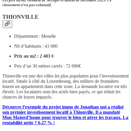
Les prix au m2 viennent de SeLoger et datent de Décembre 2023. Ce
classement n’est pas exhaustif.
THIONVILLE
Département : Moselle
Nb d’habitants : 41 000
Prix au m2 : 2 403 €
Prix d’un 30 mètres carrés : 72 090€
Thionville est une des villes les plus populaires pour l’investissement
locatif. Située à côté du Luxembourg, des milliers de frontaliers
louent un appartement dans cette zone. La demande locative est très
élevée. Les locataires sont des actifs bien payés, ce qui réduit les
chances de loyers impayés.
Découvre l’exemple du projet immo de Jonathan qui a réalisé
son premier investissement locatif à Thionville. Il a mandaté
Mon Majord’home pour trouver le bien et gérer les travaux. La
rentabilité nette ? 6,27 % !