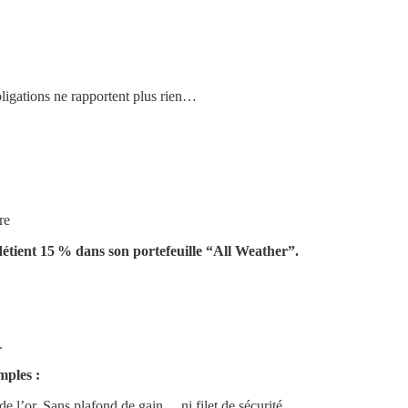
ligations ne rapportent plus rien…
re
 détient 15 % dans son portefeuille “All Weather”.
.
mples :
 de l’or. Sans plafond de gain… ni filet de sécurité.