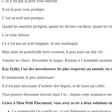
L’or n’est pas là pour vous enrichir.
Il est là pour vous protéger.
C’est un actif anti-panique.
Quand les marchés plongent, quand les devises vacillent, quand les ob
L’or reste debout.
Ce n’est pas un actif magique, ni une martingale.
Mais dans un portefeuille bien construit, il peut jouer un rôle clé :
Amortir les chocs. Diversifier le risque. Résister à l’instabilité monétai
Ray Dalio, l’un des investisseurs les plus respectés au monde, en
Et maintenant, le plus intéressant :
Il n’est plus nécessaire d’acheter des lingots, ni de louer un coffre.
Vous pouvez désormais investir dans l’or... depuis votre assurance-vie
Grâce à Mon Petit Placement, vous avez accès à deux solutions si
Le portefeuille Or (certificat) : il suit fidèlement la performance